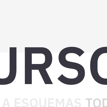
URS
 A ESQUEMAS
TOD