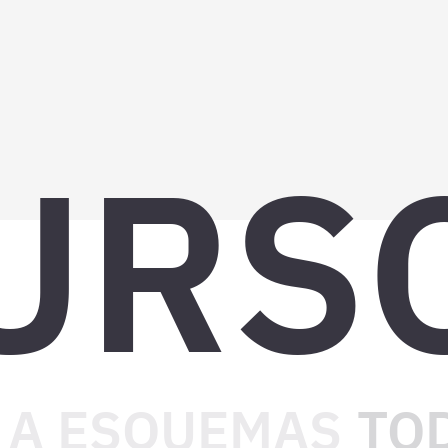
URS
 A ESQUEMAS
TOD