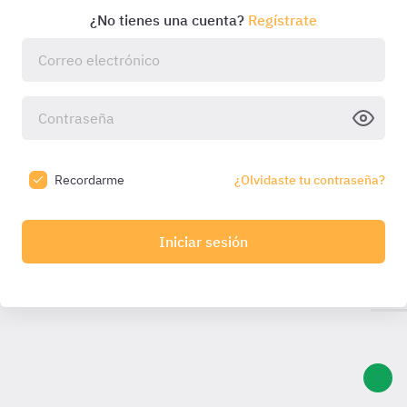
¿No tienes una cuenta?
Regístrate
Recordarme
¿Olvidaste tu contraseña?
Iniciar sesión
Introduce el código que hemos enviado a tu email:
Introduce
el código
Código válido durante
10:00
min. Solicita otro una
vez caducado