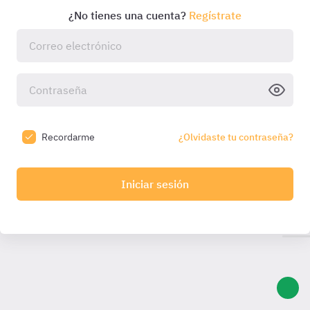
¿No tienes una cuenta?
Regístrate
Recordarme
¿Olvidaste tu contraseña?
Iniciar sesión
Introduce el código que hemos enviado a tu email:
Introduce
el código
Código válido durante
10:00
min. Solicita otro una
vez caducado