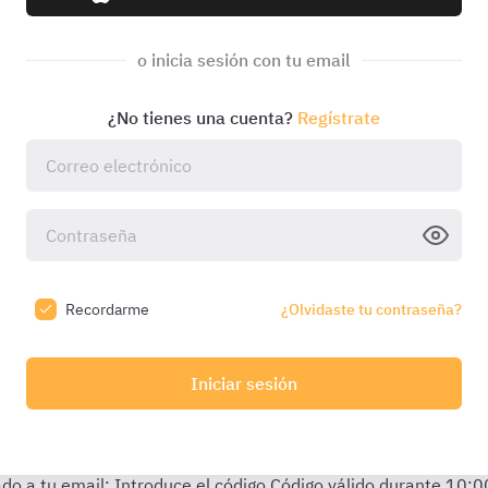
o inicia sesión con tu email
¿No tienes una cuenta?
Regístrate
Recordarme
¿Olvidaste tu contraseña?
Iniciar sesión
do a tu email:
Introduce el código
Código válido durante
10:0