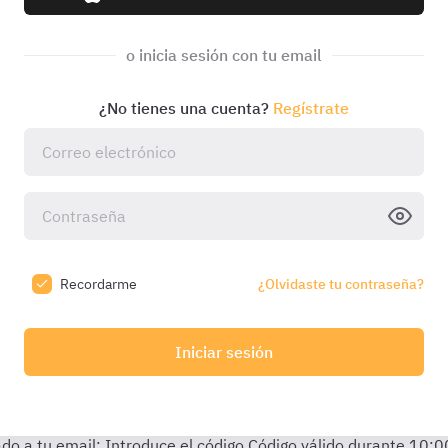
o inicia sesión con tu email
¿No tienes una cuenta?
Regístrate
Recordarme
¿Olvidaste tu contraseña?
Iniciar sesión
do a tu email:
Introduce el código
Código válido durante
10:0