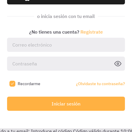
o inicia sesión con tu email
¿No tienes una cuenta?
Regístrate
Recordarme
¿Olvidaste tu contraseña?
Iniciar sesión
do a tu email:
Introduce el código
Código válido durante
10:0