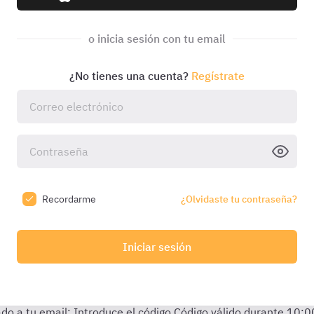
o inicia sesión con tu email
¿No tienes una cuenta?
Regístrate
Recordarme
¿Olvidaste tu contraseña?
Iniciar sesión
do a tu email:
Introduce el código
Código válido durante
10:0