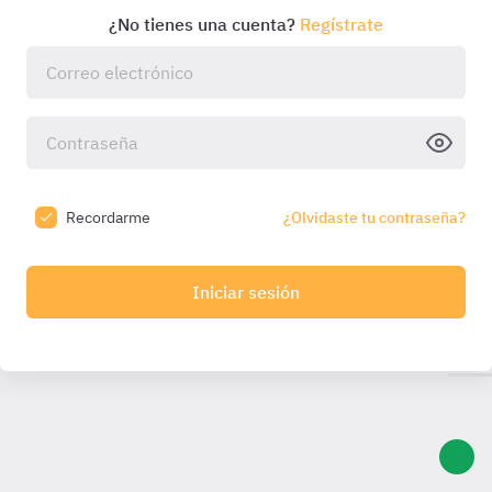
¿No tienes una cuenta?
Regístrate
Recordarme
¿Olvidaste tu contraseña?
Iniciar sesión
Introduce el código que hemos enviado a tu email:
Introduce
el código
Código válido durante
10:00
min. Solicita otro una
vez caducado