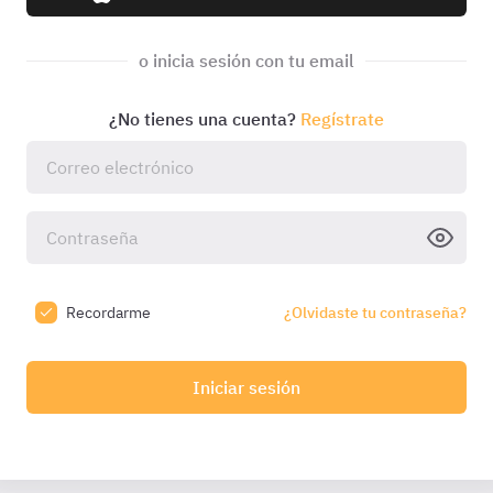
o inicia sesión con tu email
¿No tienes una cuenta?
Regístrate
Recordarme
¿Olvidaste tu contraseña?
Iniciar sesión
do a tu email:
Introduce el código
Código válido durante
10:0