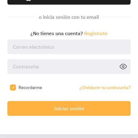
o inicia sesión con tu email
¿No tienes una cuenta?
Regístrate
Recordarme
¿Olvidaste tu contraseña?
Iniciar sesión
do a tu email:
Introduce el código
Código válido durante
10:0