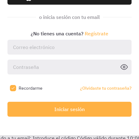
o inicia sesión con tu email
¿No tienes una cuenta?
Regístrate
Recordarme
¿Olvidaste tu contraseña?
Iniciar sesión
do a tu email:
Introduce el código
Código válido durante
10:0