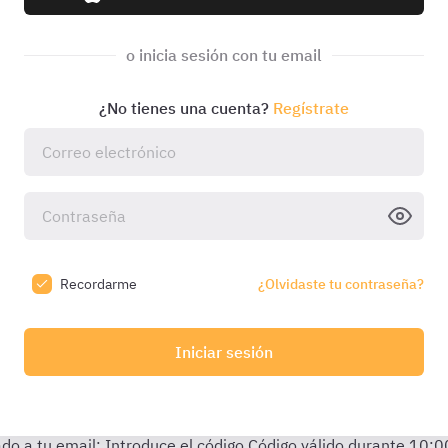
o inicia sesión con tu email
¿No tienes una cuenta?
Regístrate
Recordarme
¿Olvidaste tu contraseña?
Iniciar sesión
do a tu email:
Introduce el código
Código válido durante
10:0