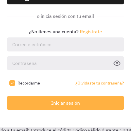
o inicia sesión con tu email
¿No tienes una cuenta?
Regístrate
Recordarme
¿Olvidaste tu contraseña?
Iniciar sesión
do a tu email:
Introduce el código
Código válido durante
10:0