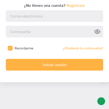
¿No tienes una cuenta?
Regístrate
Recordarme
¿Olvidaste tu contraseña?
Iniciar sesión
Introduce el código que hemos enviado a tu email:
Introduce
el código
Código válido durante
10:00
min. Solicita otro una
vez caducado