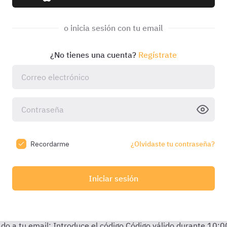
o inicia sesión con tu email
¿No tienes una cuenta?
Regístrate
Recordarme
¿Olvidaste tu contraseña?
Iniciar sesión
do a tu email:
Introduce el código
Código válido durante
10:0