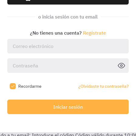
o inicia sesión con tu email
¿No tienes una cuenta?
Regístrate
Recordarme
¿Olvidaste tu contraseña?
Iniciar sesión
do a tu email:
Introduce el código
Código válido durante
10:0