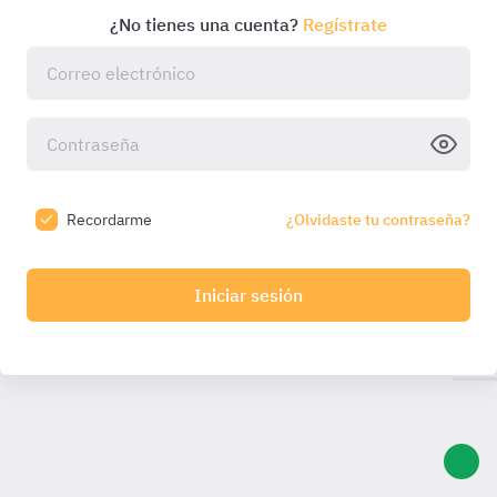
¿No tienes una cuenta?
Regístrate
Recordarme
¿Olvidaste tu contraseña?
Iniciar sesión
Introduce el código que hemos enviado a tu email:
Introduce
el código
Código válido durante
10:00
min. Solicita otro una
vez caducado