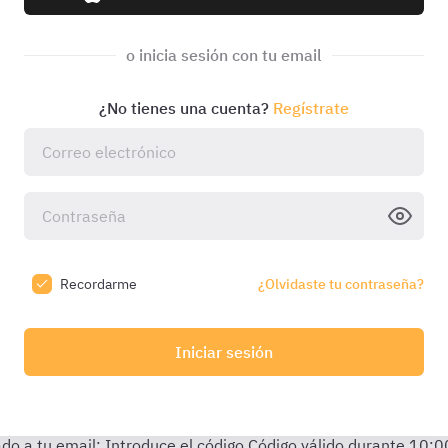
o inicia sesión con tu email
¿No tienes una cuenta?
Regístrate
Recordarme
¿Olvidaste tu contraseña?
Iniciar sesión
do a tu email:
Introduce el código
Código válido durante
10:0