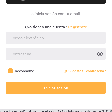
o inicia sesión con tu email
¿No tienes una cuenta?
Regístrate
Recordarme
¿Olvidaste tu contraseña?
Iniciar sesión
do a tu email:
Introduce el código
Código válido durante
10:0