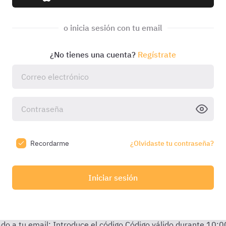
o inicia sesión con tu email
¿No tienes una cuenta?
Regístrate
Recordarme
¿Olvidaste tu contraseña?
Iniciar sesión
do a tu email:
Introduce el código
Código válido durante
10:0