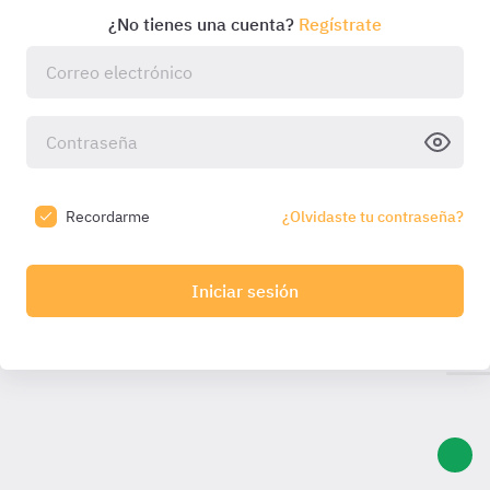
¿No tienes una cuenta?
Regístrate
Recordarme
¿Olvidaste tu contraseña?
Iniciar sesión
Introduce el código que hemos enviado a tu email:
Introduce
el código
Código válido durante
10:00
min. Solicita otro una
vez caducado