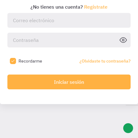
¿No tienes una cuenta?
Regístrate
Recordarme
¿Olvidaste tu contraseña?
Iniciar sesión
Introduce el código que hemos enviado a tu email:
Introduce
el código
Código válido durante
10:00
min. Solicita otro una
vez caducado