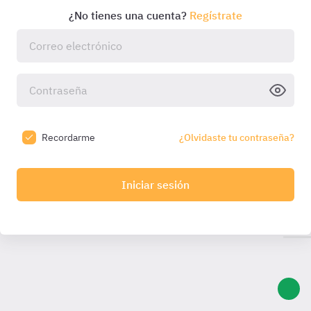
¿No tienes una cuenta?
Regístrate
Recordarme
¿Olvidaste tu contraseña?
Iniciar sesión
Introduce el código que hemos enviado a tu email:
Introduce
el código
Código válido durante
10:00
min. Solicita otro una
vez caducado