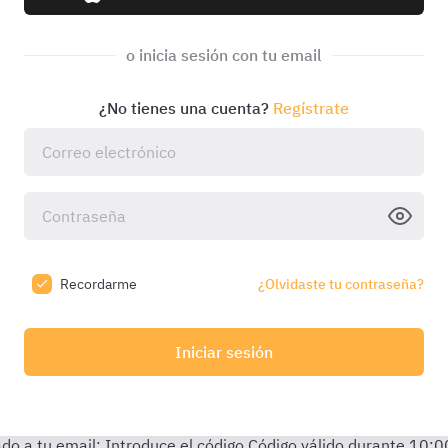
o inicia sesión con tu email
¿No tienes una cuenta?
Regístrate
Recordarme
¿Olvidaste tu contraseña?
Iniciar sesión
do a tu email:
Introduce el código
Código válido durante
10:0