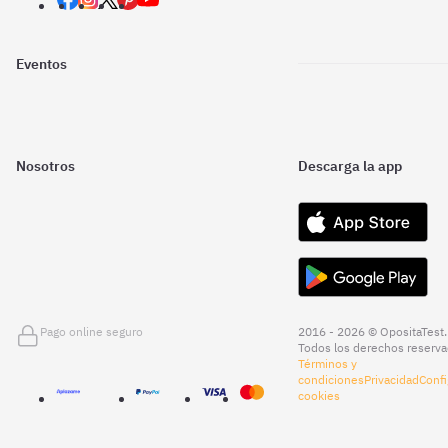
Eventos
Nosotros
Descarga la app
Pago online seguro
2016 - 2026 © OpositaTest.
Todos los derechos reserva
Términos y
condiciones
Privacidad
Confi
cookies