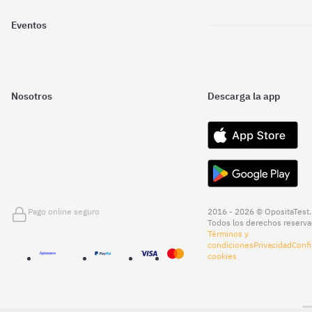
Eventos
Nosotros
Descarga la app
Pago online seguro
2016 - 2026 © OpositaTest.
Todos los derechos reserva
Términos y
condiciones
Privacidad
Confi
cookies