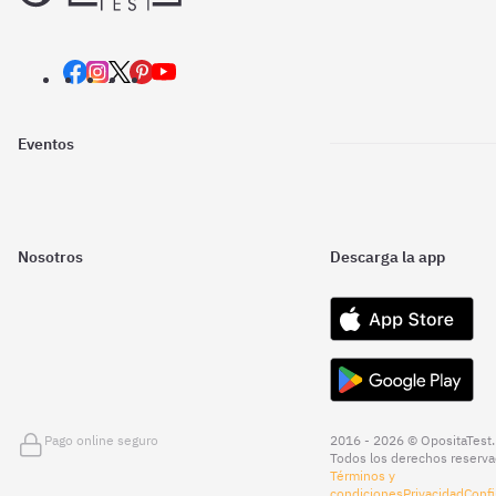
Eventos
Nosotros
Descarga la app
Pago online seguro
2016 - 2026 © OpositaTest.
Todos los derechos reserva
Términos y
condiciones
Privacidad
Confi