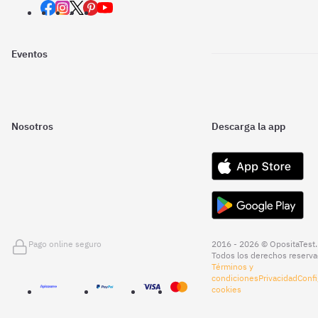
Eventos
Nosotros
Descarga la app
Pago online seguro
2016 - 2026 © OpositaTest.
Todos los derechos reserva
Términos y
condiciones
Privacidad
Confi
cookies