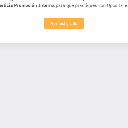
usticia Promoción Interna
para que practiques con OpositaTe
Ver test gratis