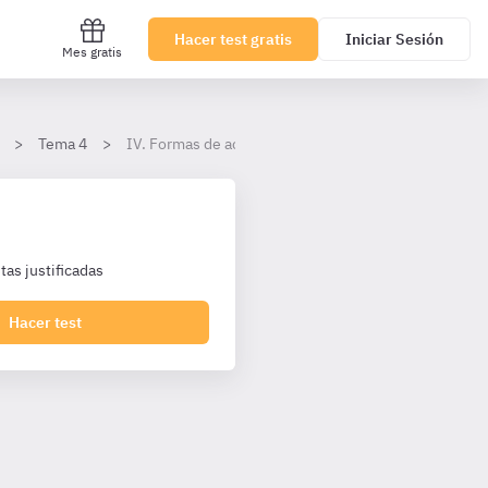
Hacer test gratis
Iniciar Sesión
Mes gratis
Tema 4
IV. Formas de acceso y promoción interna
as justificadas
Hacer test