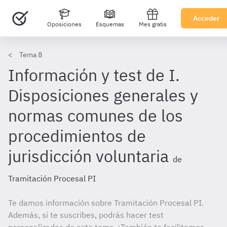
Acceder
Oposiciones
Esquemas
Mes gratis
Tema 8
Información y test de I.
Disposiciones generales y
normas comunes de los
procedimientos de
jurisdicción voluntaria
de
Tramitación Procesal PI
Te damos información sobre Tramitación Procesal PI.
Además, si te suscribes, podrás hacer test