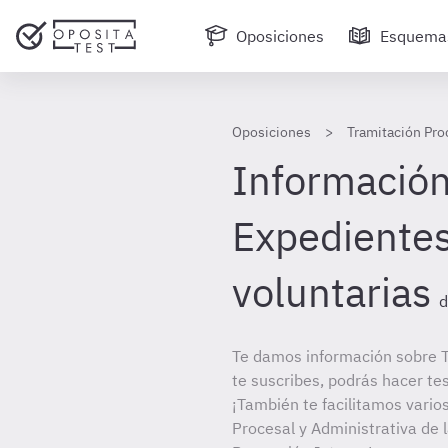
Oposiciones
Esquema
Oposiciones
Tramitación Pro
Información 
Expedientes
voluntarias
d
Te damos información sobre T
te suscribes, podrás hacer te
¡También te facilitamos varios
Procesal y Administrativa de 