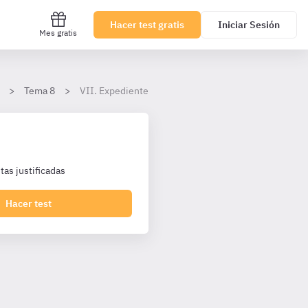
Hacer test gratis
Iniciar Sesión
Mes gratis
Tema 8
VII. Expedientes de subastas voluntarias
as justificadas
Hacer test