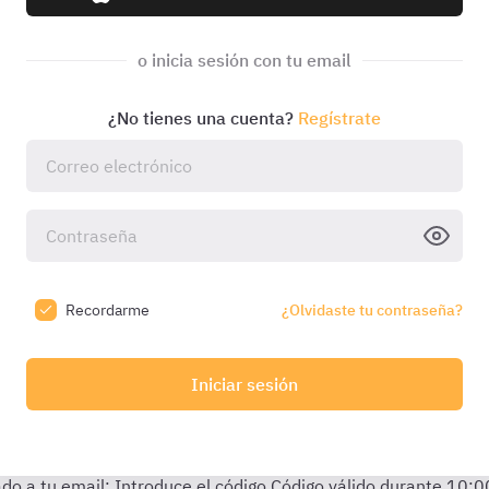
o inicia sesión con tu email
¿No tienes una cuenta?
Regístrate
Recordarme
¿Olvidaste tu contraseña?
Iniciar sesión
do a tu email:
Introduce el código
Código válido durante
10:0