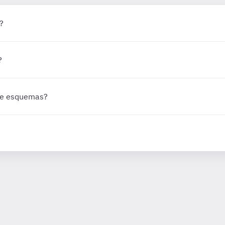
?
?
 de esquemas?