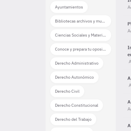
I
A
Ayuntamientos
Bibliotecas archivos y museos
P
A
Ciencias Sociales y Materias técnico científicas
I
Conoce y prepara tu oposición
e
A
Derecho Administrativo
Derecho Autonómico
A
A
Derecho Civil
A
Derecho Constitucional
A
Derecho del Trabajo
A