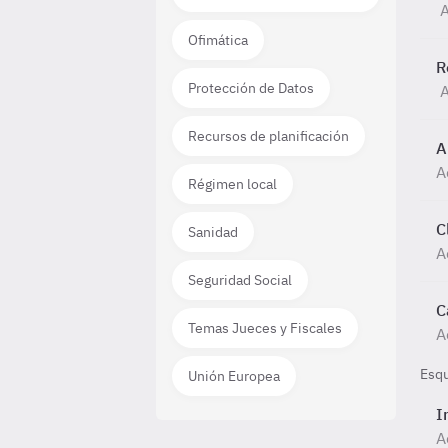
A
Ofimática
R
Protección de Datos
A
Recursos de planificación
A
A
Régimen local
C
Sanidad
A
Seguridad Social
C
Temas Jueces y Fiscales
A
Esq
Unión Europea
I
A