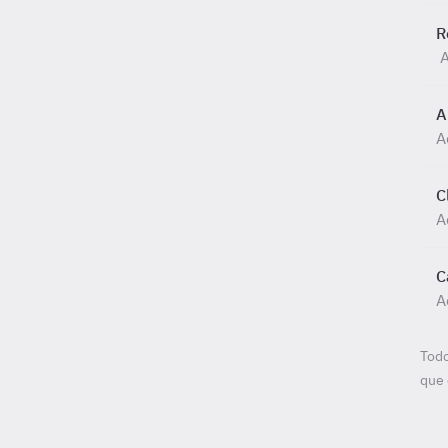
R
A
A
A
C
A
C
A
Todo
que 