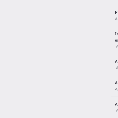
P
A
I
e
A
A
A
A
A
A
A