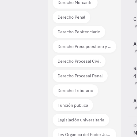
A
Derecho Mercantil
Derecho Penal
C
A
Derecho Penitenciario
A
Derecho Presupuestario y Financiero
A
Derecho Procesal Civil
R
4
Derecho Procesal Penal
A
Derecho Tributario
A
Función pública
A
Legislación universitaria
D
M
Ley Orgánica del Poder Judicial