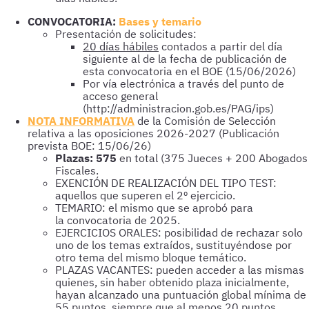
CONVOCATORIA:
Bases y temario
Presentación de solicitudes:
20 días hábiles
contados a partir del día
siguiente al de la fecha de publicación de
esta convocatoria en el BOE (15/06/2026)
Por vía electrónica a través del punto de
acceso general
(http://administracion.gob.es/PAG/ips)
NO
TA INFORMATIVA
de la Comisión de Selección
relativa a las oposiciones 2026-2027 (Publicación
prevista BOE: 15/06/26)
Plazas: 575
en total (375 Jueces + 200 Abogados
Fiscales.
EXENCIÓN DE REALIZACIÓN DEL TIPO TEST:
aquellos que superen el 2º ejercicio.
TEMARIO: el mismo que se aprobó para
la convocatoria de 2025.
EJERCICIOS ORALES: posibilidad de rechazar solo
uno de los temas extraídos, sustituyéndose por
otro tema del mismo bloque temático.
PLAZAS VACANTES: pueden acceder a las mismas
quienes, sin haber obtenido plaza inicialmente,
hayan alcanzado una puntuación global mínima de
55 puntos, siempre que al menos 20 puntos