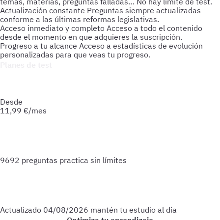
temas, materias, preguntas falladas… No hay límite de test.
Actualización constante
Preguntas siempre actualizadas
conforme a las últimas reformas legislativas.
Acceso inmediato y completo
Acceso a todo el contenido
desde el momento en que adquieres la suscripción.
Progreso a tu alcance
Acceso a estadísticas de evolución
personalizadas para que veas tu progreso.
Planes de test
Accede a todo lo que necesitas para practicar. Test ilimitados
y esquemas para afianzar tus conocimientos y optimizar tu
preparación.
Desde
11,99
€/mes
9692 preguntas
practica sin límites
Actualizado
04/08/2026
mantén tu estudio al día