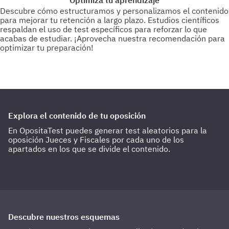
Optimiza tu aprendizaje
Descubre cómo estructuramos y personalizamos el contenido
para mejorar tu retención a largo plazo. Estudios científicos
respaldan el uso de test específicos para reforzar lo que
acabas de estudiar.
¡Aprovecha nuestra recomendación para
optimizar tu preparación!
Para empezar
Haz test de 25-30 preguntas a medida que vas
estudiando.
Cada 3 días
Realiza test de 50-60 preguntas
sobre lo último estudiado.
Cada 15 días
Haz 1 o 2 test de 100
preguntas de todo lo estudiado hasta la fecha.
Explora el contenido de tu oposición
En OpositaTest puedes generar test aleatorios para la
oposición Jueces y Fiscales por cada uno de los
apartados en los que se divide el contenido.
Descubre nuestros esquemas