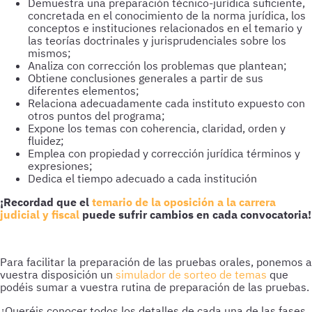
Demuestra una preparación técnico-jurídica suficiente,
concretada en el conocimiento de la norma jurídica, los
conceptos e instituciones relacionados en el temario y
las teorías doctrinales y jurisprudenciales sobre los
mismos;
Analiza con corrección los problemas que plantean;
Obtiene conclusiones generales a partir de sus
diferentes elementos;
Relaciona adecuadamente cada instituto expuesto con
otros puntos del programa;
Expone los temas con coherencia, claridad, orden y
fluidez;
Emplea con propiedad y corrección jurídica términos y
expresiones;
Dedica el tiempo adecuado a cada institución
¡Recordad que el
temario de la oposición a la carrera
judicial y fiscal
puede sufrir cambios en cada convocatoria!
Para facilitar la preparación de las pruebas orales, ponemos a
vuestra disposición un
simulador de sorteo de temas
que
podéis sumar a vuestra rutina de preparación de las pruebas.
¿Queréis conocer todos los detalles de cada una de las fases