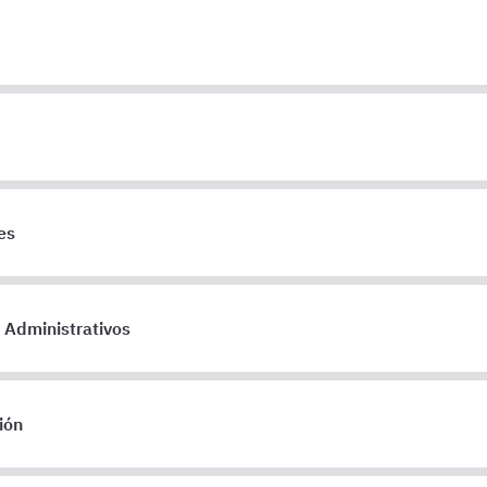
es
 Administrativos
ión