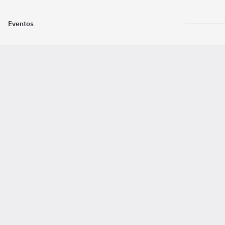
Eventos
Nosotros
Descarga la
Pago online seguro
2016 - 2026 ©