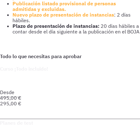
Publicación listado provisional de personas
admitidas y excluidas.
Nuevo plazo de presentación de instancias
: 2 días
hábiles.
Plazo de presentación de instancias:
20 días hábiles a
contar desde el día siguiente a la publicación en el BOJA
Curso ¡Todo incluido!
Prepara tu oposición de forma integral: material actualizado,
soporte personalizado y herramientas pensadas para que
avances seguro hacia tu meta.
Desde
495,00
€
295,00
€
Saber más del curso
Planes de test
Accede a todo lo que necesitas para practicar. Test ilimitados
y esquemas para afianzar tus conocimientos y optimizar tu