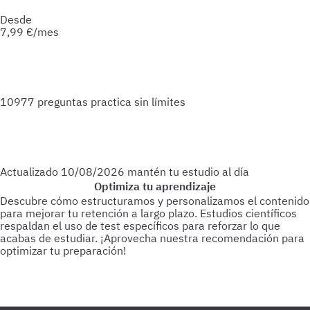
preparación.
Desde
7,99
€/mes
10977 preguntas
practica sin límites
Actualizado
10/08/2026
mantén tu estudio al día
Optimiza tu aprendizaje
Descubre cómo estructuramos y personalizamos el contenido
para mejorar tu retención a largo plazo. Estudios científicos
respaldan el uso de test específicos para reforzar lo que
acabas de estudiar.
¡Aprovecha nuestra recomendación para
optimizar tu preparación!
Para empezar
Haz test de 25-30 preguntas a medida que vas
estudiando.
Cada 3 días
Realiza test de 50-60 preguntas
sobre lo último estudiado.
Cada 15 días
Haz 1 o 2 test de 100
preguntas de todo lo estudiado hasta la fecha.