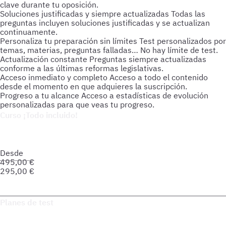
clave durante tu oposición.
Soluciones justificadas y siempre actualizadas
Todas las
preguntas incluyen soluciones justificadas y se actualizan
continuamente.
Personaliza tu preparación sin límites
Test personalizados por
temas, materias, preguntas falladas… No hay límite de test.
Actualización constante
Preguntas siempre actualizadas
conforme a las últimas reformas legislativas.
Acceso inmediato y completo
Acceso a todo el contenido
desde el momento en que adquieres la suscripción.
Progreso a tu alcance
Acceso a estadísticas de evolución
personalizadas para que veas tu progreso.
Curso ¡Todo incluido!
Prepara tu oposición de forma integral: material actualizado,
soporte personalizado y herramientas pensadas para que
avances seguro hacia tu meta.
Desde
495,00
€
295,00
€
Saber más del curso
Planes de test
Accede a todo lo que necesitas para practicar. Test ilimitados
y esquemas para afianzar tus conocimientos y optimizar tu