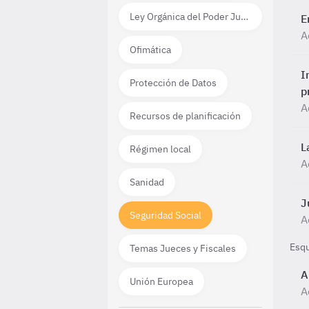
Ley Orgánica del Poder Judicial
E
A
Ofimática
I
Protección de Datos
p
A
Recursos de planificación
L
Régimen local
A
Sanidad
J
Seguridad Social
A
Esq
Temas Jueces y Fiscales
A
Unión Europea
A