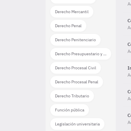
A
Derecho Mercantil
C
Derecho Penal
A
Derecho Penitenciario
C
A
Derecho Presupuestario y Financiero
I
Derecho Procesal Civil
A
Derecho Procesal Penal
C
Derecho Tributario
A
Función pública
C
A
Legislación universitaria