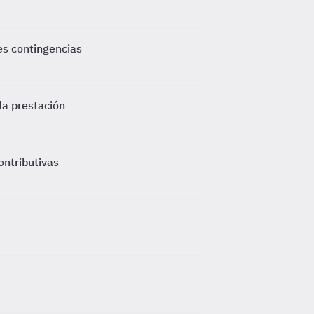
es contingencias
 la prestación
ontributivas