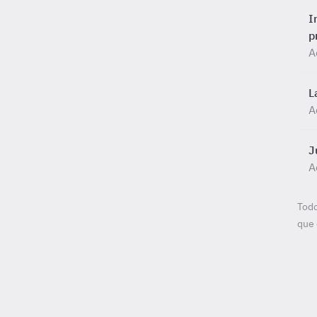
I
p
A
L
A
J
A
Todo
que 