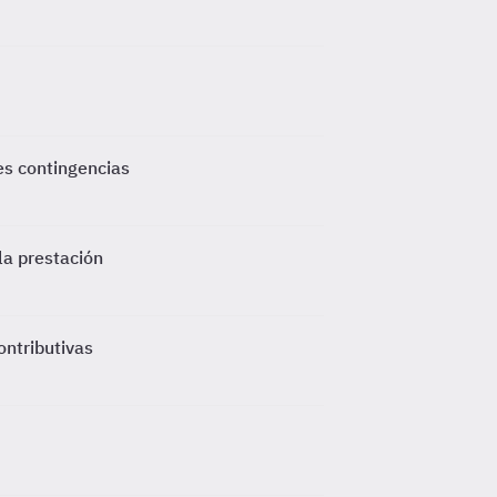
es contingencias
 la prestación
ontributivas