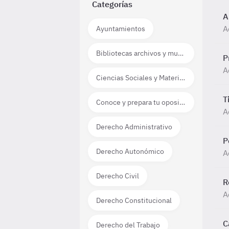
Categorías
A
A
Ayuntamientos
Bibliotecas archivos y museos
P
A
Ciencias Sociales y Materias técnico científicas
T
Conoce y prepara tu oposición
A
Derecho Administrativo
P
Derecho Autonómico
A
Derecho Civil
R
A
Derecho Constitucional
C
Derecho del Trabajo