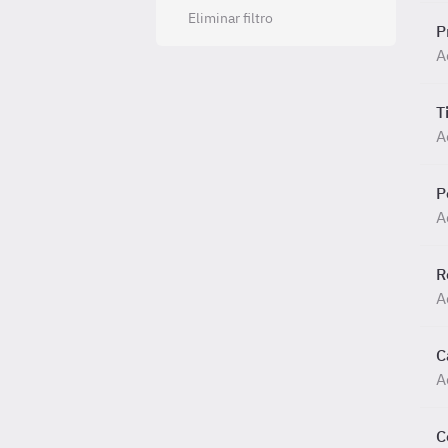
Eliminar filtro
P
A
T
A
P
A
R
A
C
A
C