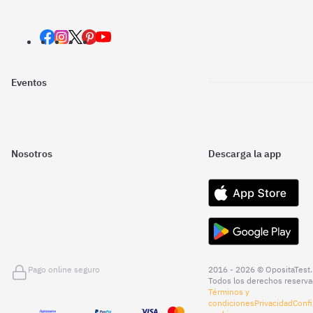
Eventos
Nosotros
Descarga la app
Pago online seguro
2016 - 2026 © OpositaTest.
Todos los derechos reserva
Términos y
condiciones
Privacidad
Confi