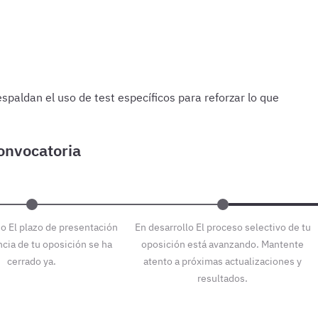
paldan el uso de test específicos para reforzar lo que
e lo último estudiado.
Cada 15 días
Haz 1 o 2 test de 100
do
El plazo de presentación
En desarrollo
El proceso selectivo de tu
ncia de tu oposición se ha
oposición está avanzando. Mantente
cerrado ya.
atento a próximas actualizaciones y
resultados.