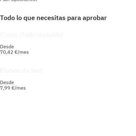
Curso ¡Todo incluido!
Prepara tu oposición de forma integral: material actualizado
Desde
70,42
€/mes
Planes de test
Accede a todo lo que necesitas para practicar. Test ilimitado
Desde
7,99
€/mes