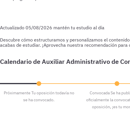
Actualizado
05/08/2026
mantén tu estudio al día
Descubre cómo estructuramos y personalizamos el contenido par
acabas de estudiar.
¡Aprovecha nuestra recomendación para o
Para empezar
Haz test de 25-30 preguntas a medida que vas
preguntas de todo lo estudiado hasta la fecha.
Próximamente
Tu oposición todavía no
Convocada
Se ha publ
se ha convocado.
oficialmente la convocat
oposición, ¡es tu m