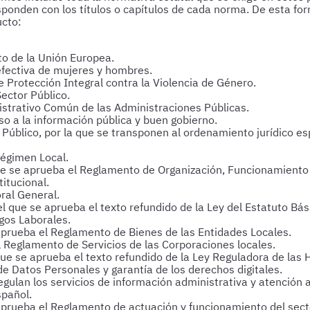
sponden con los títulos o capítulos de cada norma. De esta fo
ucto:
o de la Unión Europea.
efectiva de mujeres y hombres.
Protección Integral contra la Violencia de Género.
ector Público.
strativo Común de las Administraciones Públicas.
o a la información pública y buen gobierno.
Público, por la que se transponen al ordenamiento jurídico es
Régimen Local.
e se aprueba el Reglamento de Organización, Funcionamiento y
itucional.
ral General.
l que se aprueba el texto refundido de la Ley del Estatuto Bá
gos Laborales.
aprueba el Reglamento de Bienes de las Entidades Locales.
 Reglamento de Servicios de las Corporaciones locales.
que se aprueba el texto refundido de la Ley Reguladora de las 
e Datos Personales y garantía de los derechos digitales.
gulan los servicios de información administrativa y atención 
spañol.
prueba el Reglamento de actuación y funcionamiento del secto