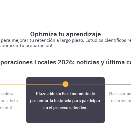
Optimiza tu aprendizaje
a mejorar tu retención a largo plazo. Estudios científicos res
ptimizar tu preparación!
 estudiando.
Cada 3 días
Realiza test de 50-60 preguntas sobr
icado ya
Plazo abierto
Es el momento de
Plazo cerra
oria de tu
presentar la instancia para participar
de la insta
omento!
en el proceso selectivo.