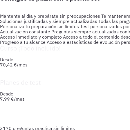
Mantente al día y prepárate sin preocupaciones
Te mantenemos
Soluciones justificadas y siempre actualizadas
Todas las preg
Personaliza tu preparación sin límites
Test personalizados por
Actualización constante
Preguntas siempre actualizadas confo
Acceso inmediato y completo
Acceso a todo el contenido des
Progreso a tu alcance
Acceso a estadísticas de evolución per
Curso ¡Todo incluido!
Prepara tu oposición de forma integral: material actualizado
Desde
70,42
€/mes
Planes de test
Accede a todo lo que necesitas para practicar. Test ilimitado
Desde
7,99
€/mes
3170 preguntas
practica sin límites