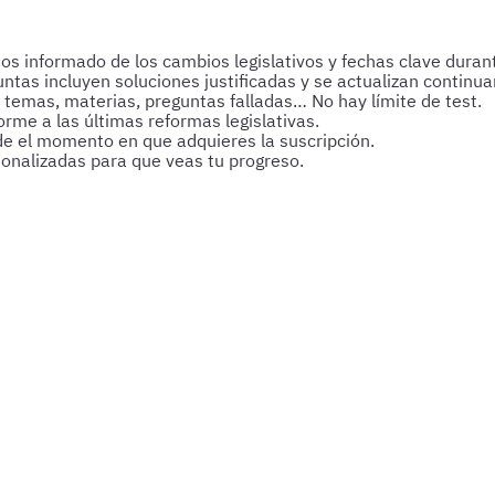
 informado de los cambios legislativos y fechas clave durant
untas incluyen soluciones justificadas y se actualizan continu
 temas, materias, preguntas falladas… No hay límite de test.
rme a las últimas reformas legislativas.
de el momento en que adquieres la suscripción.
sonalizadas para que veas tu progreso.
, soporte personalizado y herramientas pensadas para que ava
Saber más del curso
s y esquemas para afianzar tus conocimientos y optimizar tu p