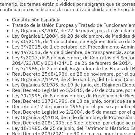
temario, los temas están divididos por epígrafes que se corre
continuación os indicamos la normativa incluida en este prod
Constitución Española
Tratado de la Unión Europea y Tratado de Funcionamient
Ley Orgánica 3/2007, de 22 de marzo, para la igualdad 
Ley Orgánica 1/2004, de 28 de diciembre, de Medidas de 
Ley 40/2015, de 1 de octubre, de Régimen Jurídico del S
Ley 39/2015, de 1 de octubre, del Procedimiento Admini
Ley 19/2013, de 9 de diciembre, de transparencia, acces
Ley 9/2017, de 8 de noviembre, de Contratos del Sector 
2014/23/UE y 2014/24/UE, de 26 de febrero de 2014.
Ley 7/1985, de 2 de abril, Reguladora de las Bases del 
Real Decreto 2568/1986, de 28 de noviembre, por el qu
Ley Orgánica 2/1979, de 3 de octubre, del Tribunal Const
Ley Orgánica 5/1985, de 19 de junio, del Régimen Electo
Real Decreto Legislativo 5/2015, de 30 de octubre, por e
Ley 31/1995, de 8 de noviembre, de Prevención de Ries
Real Decreto 1372/1986, de 13 de junio, por el que se 
Decreto de 17 de junio de 1955 por el que se aprueba el
Real Decreto Legislativo 2/2004, de 5 de marzo, por el 
Ley Orgánica 3/2018, de 5 de diciembre, de Protección d
Real Decreto 208/1996, de 9 de febrero, por el que se re
Ley 16/1985, de 25 de junio, del Patrimonio Histórico E
Real Decreto 203/2021, de 30 de marzo, por el que se a