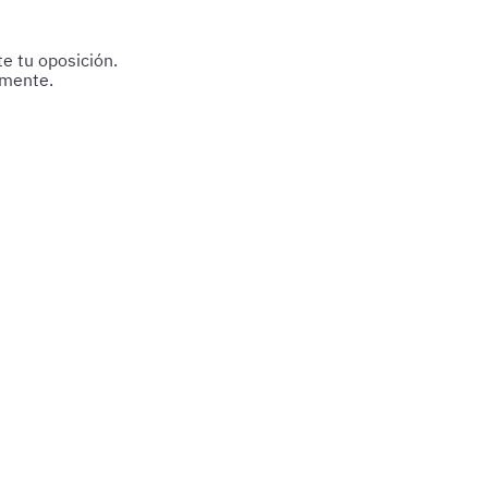
e tu oposición.
amente.
nces seguro hacia tu meta.
reparación.