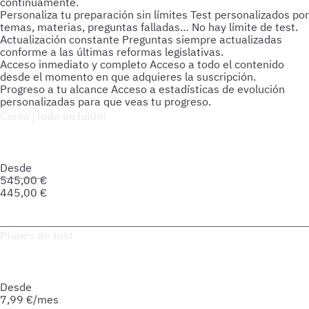
continuamente.
Personaliza tu preparación sin límites
Test personalizados por
temas, materias, preguntas falladas… No hay límite de test.
Actualización constante
Preguntas siempre actualizadas
conforme a las últimas reformas legislativas.
Acceso inmediato y completo
Acceso a todo el contenido
desde el momento en que adquieres la suscripción.
Progreso a tu alcance
Acceso a estadísticas de evolución
personalizadas para que veas tu progreso.
Curso ¡Todo incluido!
Prepara tu oposición de forma integral: material actualizado,
soporte personalizado y herramientas pensadas para que
avances seguro hacia tu meta.
Desde
545,00
€
445,00
€
Saber más del curso
Planes de test
Accede a todo lo que necesitas para practicar. Test ilimitados
y esquemas para afianzar tus conocimientos y optimizar tu
preparación.
Desde
7,99
€/mes