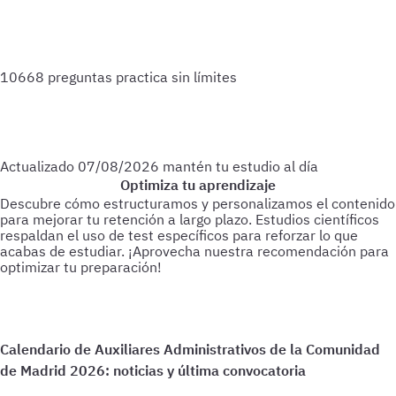
10668 preguntas
practica sin límites
Actualizado
07/08/2026
mantén tu estudio al día
Optimiza tu aprendizaje
Descubre cómo estructuramos y personalizamos el contenido
para mejorar tu retención a largo plazo. Estudios científicos
respaldan el uso de test específicos para reforzar lo que
acabas de estudiar.
¡Aprovecha nuestra recomendación para
optimizar tu preparación!
Para empezar
Haz test de 25-30 preguntas a medida que vas
estudiando.
Cada 3 días
Realiza test de 50-60 preguntas
sobre lo último estudiado.
Cada 15 días
Haz 1 o 2 test de 100
preguntas de todo lo estudiado hasta la fecha.