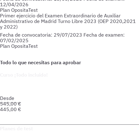
12/04/2026
Plan OpositaTest
Primer ejercicio del Examen Extraordinario de Auxiliar
Administrativo de Madrid Turno Libre 2023 (OEP 2020,2021
y 2022)
Fecha de convocatoria:
29/07/2023
Fecha de examen:
07/02/2025
Plan OpositaTest
Curso ¡Todo incluido!
Prepara tu oposición de forma integral: material actualizado,
soporte personalizado y herramientas pensadas para que
avances seguro hacia tu meta.
Desde
545,00
€
445,00
€
Saber más del curso
Planes de test
Accede a todo lo que necesitas para practicar. Test ilimitados