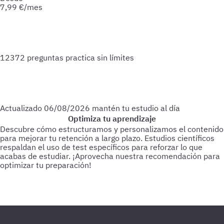
7,99
€/mes
12372 preguntas
practica sin límites
Actualizado
06/08/2026
mantén tu estudio al día
Optimiza tu aprendizaje
Descubre cómo estructuramos y personalizamos el contenido
para mejorar tu retención a largo plazo. Estudios científicos
respaldan el uso de test específicos para reforzar lo que
acabas de estudiar.
¡Aprovecha nuestra recomendación para
optimizar tu preparación!
Para empezar
Haz test de 25-30 preguntas a medida que vas
estudiando.
Cada 3 días
Realiza test de 50-60 preguntas
sobre lo último estudiado.
Cada 15 días
Haz 1 o 2 test de 100
preguntas de todo lo estudiado hasta la fecha.