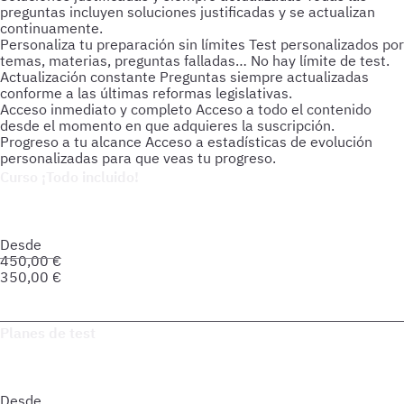
preguntas incluyen soluciones justificadas y se actualizan
continuamente.
Personaliza tu preparación sin límites
Test personalizados por
temas, materias, preguntas falladas… No hay límite de test.
Actualización constante
Preguntas siempre actualizadas
conforme a las últimas reformas legislativas.
Acceso inmediato y completo
Acceso a todo el contenido
desde el momento en que adquieres la suscripción.
Progreso a tu alcance
Acceso a estadísticas de evolución
personalizadas para que veas tu progreso.
Curso ¡Todo incluido!
Prepara tu oposición de forma integral: material actualizado,
soporte personalizado y herramientas pensadas para que
avances seguro hacia tu meta.
Desde
450,00
€
350,00
€
Saber más del curso
Planes de test
Accede a todo lo que necesitas para practicar. Test ilimitados
y esquemas para afianzar tus conocimientos y optimizar tu
preparación.
Desde