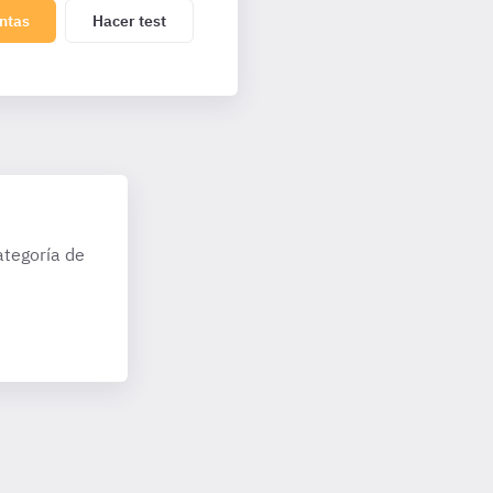
ntas
Hacer test
ategoría de