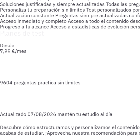
Soluciones justificadas y siempre actualizadas
Todas las preg
Personaliza tu preparación sin límites
Test personalizados por
Actualización constante
Preguntas siempre actualizadas confo
Acceso inmediato y completo
Acceso a todo el contenido des
Progreso a tu alcance
Acceso a estadísticas de evolución per
Planes de test
Accede a todo lo que necesitas para practicar. Test ilimitado
Desde
7,99
€/mes
9604 preguntas
practica sin límites
Actualizado
07/08/2026
mantén tu estudio al día
Descubre cómo estructuramos y personalizamos el contenido par
acabas de estudiar.
¡Aprovecha nuestra recomendación para o
Para empezar
Haz test de 25-30 preguntas a medida que vas