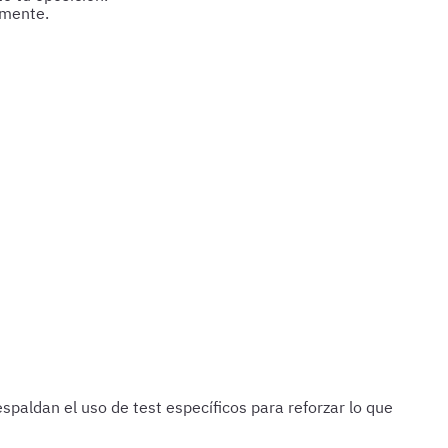
amente.
reparación.
paldan el uso de test específicos para reforzar lo que
e lo último estudiado.
Cada 15 días
Haz 1 o 2 test de 100