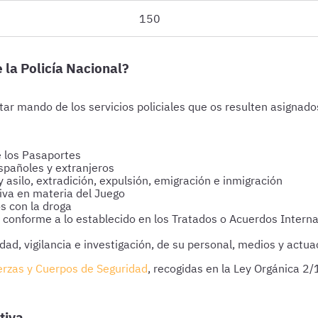
150
 la Policía Nacional?
star mando de los servicios policiales que os resulten asignad
e los Pasaportes
españoles y extranjeros
 y asilo, extradición, expulsión, emigración e inmigración
tiva en materia del Juego
os con la droga
s, conforme a lo establecido en los Tratados o Acuerdos Interna
idad, vigilancia e investigación, de su personal, medios y actu
erzas y Cuerpos de Seguridad
, recogidas en la Ley Orgánica 2
tiva