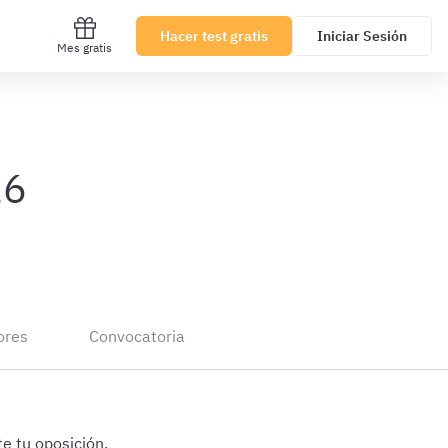
Hacer test gratis
Iniciar Sesión
Mes gratis
26
ores
Convocatoria
e tu oposición.