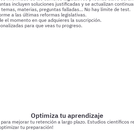
untas incluyen soluciones justificadas y se actualizan continu
 temas, materias, preguntas falladas… No hay límite de test.
rme a las últimas reformas legislativas.
de el momento en que adquieres la suscripción.
sonalizadas para que veas tu progreso.
s y esquemas para afianzar tus conocimientos y optimizar tu p
Optimiza tu aprendizaje
a mejorar tu retención a largo plazo. Estudios científicos res
ptimizar tu preparación!
 estudiando.
Cada 3 días
Realiza test de 50-60 preguntas sobr