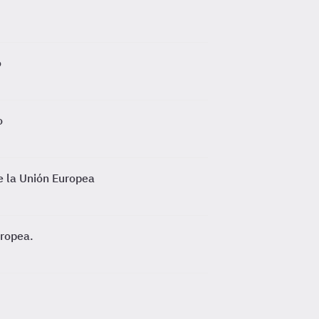
o
o
de la Unión Europea
uropea.