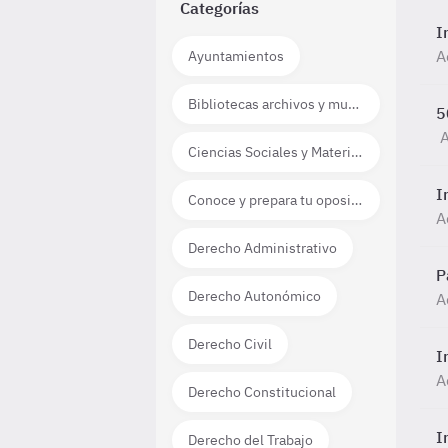
Categorías
I
A
Ayuntamientos
Bibliotecas archivos y museos
5
A
Ciencias Sociales y Materias técnico científicas
I
Conoce y prepara tu oposición
A
Derecho Administrativo
P
Derecho Autonómico
A
Derecho Civil
I
A
Derecho Constitucional
I
Derecho del Trabajo