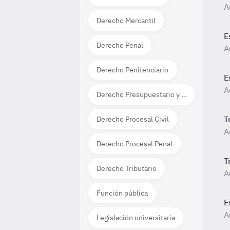
A
Derecho Mercantil
E
Derecho Penal
A
Derecho Penitenciario
E
A
Derecho Presupuestario y Financiero
T
Derecho Procesal Civil
A
Derecho Procesal Penal
T
Derecho Tributario
A
Función pública
E
A
Legislación universitaria