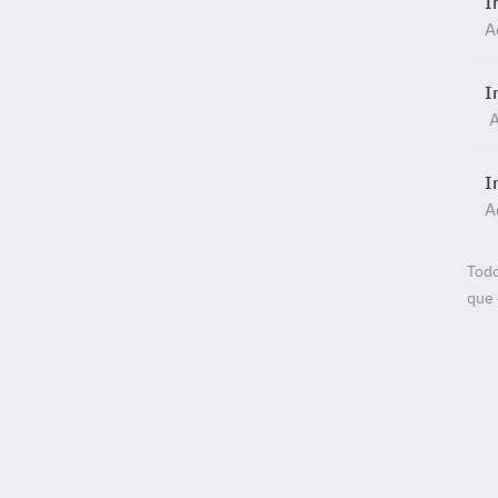
I
A
I
A
I
A
Todo
que 