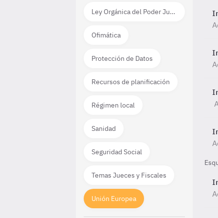
Ley Orgánica del Poder Judicial
I
A
Ofimática
I
Protección de Datos
A
Recursos de planificación
I
A
Régimen local
Sanidad
I
A
Seguridad Social
Esq
Temas Jueces y Fiscales
I
A
Unión Europea