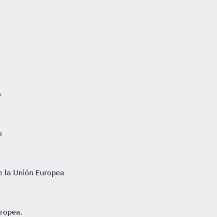
o
o
de la Unión Europea
uropea.