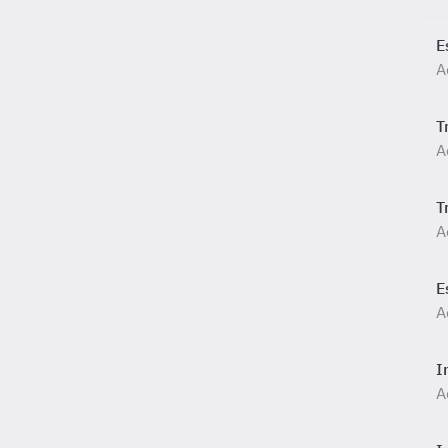
E
A
T
A
T
A
E
A
I
A