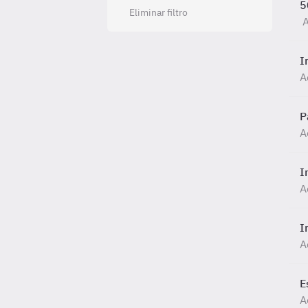
5
Eliminar filtro
A
I
A
P
A
I
A
I
A
E
A