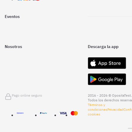
Eventos
Nosotros
Descarga la app
Pago online seguro
2016 - 2026 © OpositaTest.
Todos los derechos reserva
Términos y
condiciones
Privacidad
Confi
cookies