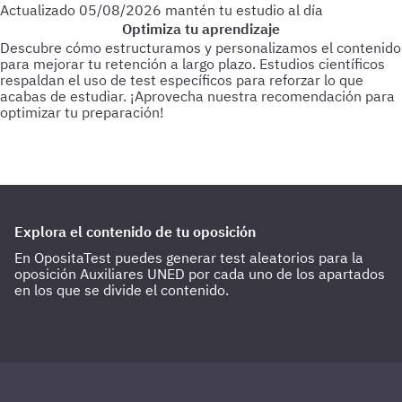
Actualizado
05/08/2026
mantén tu estudio al día
Optimiza tu aprendizaje
Descubre cómo estructuramos y personalizamos el contenido
para mejorar tu retención a largo plazo. Estudios científicos
respaldan el uso de test específicos para reforzar lo que
acabas de estudiar.
¡Aprovecha nuestra recomendación para
optimizar tu preparación!
Para empezar
Haz test de 25-30 preguntas a medida que vas
estudiando.
Cada 3 días
Realiza test de 50-60 preguntas
sobre lo último estudiado.
Cada 15 días
Haz 1 o 2 test de 100
preguntas de todo lo estudiado hasta la fecha.
Explora el contenido de tu oposición
En OpositaTest puedes generar test aleatorios para la
oposición Auxiliares UNED por cada uno de los apartados
en los que se divide el contenido.