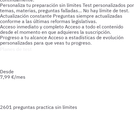
Personaliza tu preparación sin límites
Test personalizados por
temas, materias, preguntas falladas… No hay límite de test.
Actualización constante
Preguntas siempre actualizadas
conforme a las últimas reformas legislativas.
Acceso inmediato y completo
Acceso a todo el contenido
desde el momento en que adquieres la suscripción.
Progreso a tu alcance
Acceso a estadísticas de evolución
personalizadas para que veas tu progreso.
Planes de test
Accede a todo lo que necesitas para practicar. Test ilimitados
y esquemas para afianzar tus conocimientos y optimizar tu
preparación.
Desde
7,99
€/mes
2601 preguntas
practica sin límites