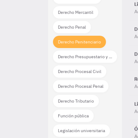
L
A
Derecho Mercantil
Derecho Penal
D
A
Derecho Penitenciario
D
Derecho Presupuestario y Financiero
A
Derecho Procesal Civil
R
A
Derecho Procesal Penal
Derecho Tributario
L
A
Función pública
Ó
Legislación universitaria
A