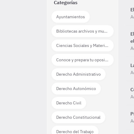
Categorías
E
A
Ayuntamientos
Bibliotecas archivos y museos
E
e
Ciencias Sociales y Materias técnico científicas
A
Conoce y prepara tu oposición
L
A
Derecho Administrativo
Derecho Autonómico
C
A
Derecho Civil
P
Derecho Constitucional
A
Derecho del Trabajo