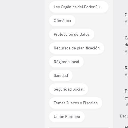
Ley Orgánica del Poder Judicial
C
Ofimática
A
Protección de Datos
G
d
Recursos de planificación
A
Régimen local
R
A
Sanidad
Seguridad Social
P
e
Temas Jueces y Fiscales
A
Esq
Unión Europea
E