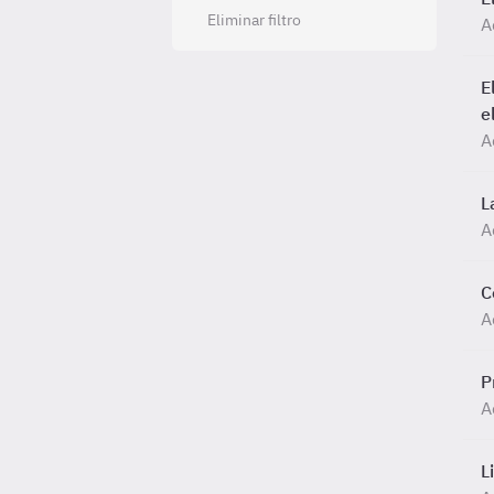
Eliminar filtro
A
E
e
A
L
A
C
A
P
A
L