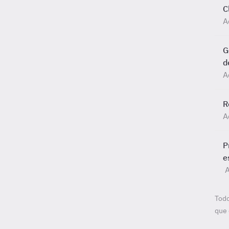
C
A
G
d
A
R
A
P
e
A
Todo
que 